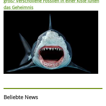
groß? Verschollene Fossilen in einer Kiste lüften
das Geheimnis
Beliebte News