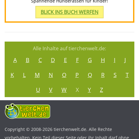
Spannende Hunderassen für Kinder!
BLICK INS BUCH WERFEN
Alle Inhalte auf tierchenwelt.de:
A
B
C
D
E
F
G
H
I
J
K
L
M
N
O
P
Q
R
S
T
U
V
W
X
Y
Z
Copyright © 2008-2026 tierchenwelt.de. Alle Rechte
vorbehalten. Kein Teil dieser Seite oder ihr Inhalt darf ohne