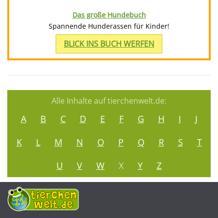
Das große Hundebuch
Spannende Hunderassen für Kinder!
BLICK INS BUCH WERFEN
Alle Inhalte auf tierchenwelt.de:
A
B
C
D
E
F
G
H
I
J
K
L
M
N
O
P
Q
R
S
T
U
V
W
X
Y
Z