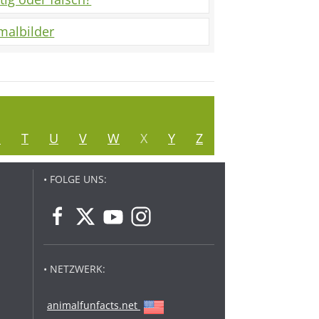
malbilder
S
T
U
V
W
X
Y
Z
• FOLGE UNS:
• NETZWERK:
animalfunfacts.net