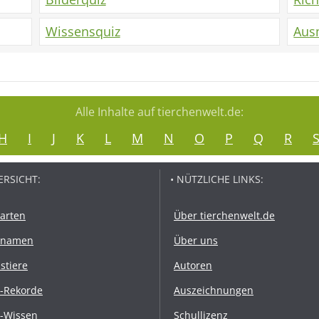
Wissensquiz
Aus
Alle Inhalte auf tierchenwelt.de:
H
I
J
K
L
M
N
O
P
Q
R
ERSICHT:
• NÜTZLICHE LINKS:
rarten
Über tierchenwelt.de
rnamen
Über uns
stiere
Autoren
r-Rekorde
Auszeichnungen
r-Wissen
Schullizenz