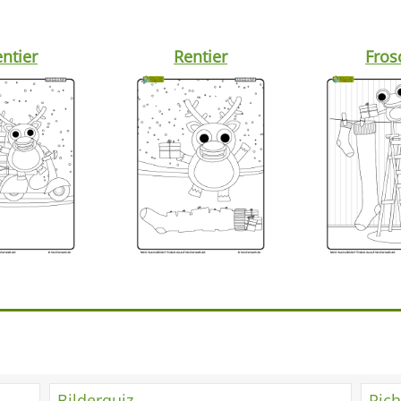
ntier
Rentier
Fros
Bilderquiz
Rich