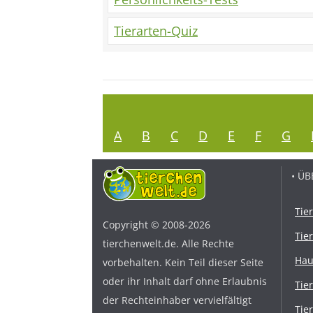
Tierarten-Quiz
A
B
C
D
E
F
G
• ÜB
Tie
Copyright © 2008-2026
Tie
tierchenwelt.de. Alle Rechte
Hau
vorbehalten. Kein Teil dieser Seite
oder ihr Inhalt darf ohne Erlaubnis
Tie
der Rechteinhaber vervielfältigt
Tie