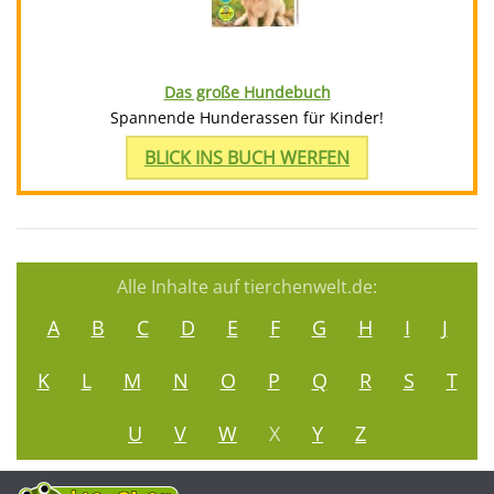
Das große Hundebuch
Spannende Hunderassen für Kinder!
BLICK INS BUCH WERFEN
Alle Inhalte auf tierchenwelt.de:
A
B
C
D
E
F
G
H
I
J
K
L
M
N
O
P
Q
R
S
T
U
V
W
X
Y
Z