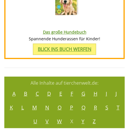
Das große Hundebuch
Spannende Hunderassen für Kinder!
BLICK INS BUCH WERFEN
Alle Inhalte auf tierchenwelt.de:
A
B
C
D
E
F
G
H
I
J
K
L
M
N
O
P
Q
R
S
T
U
V
W
X
Y
Z