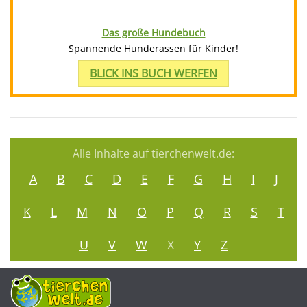
Das große Hundebuch
Spannende Hunderassen für Kinder!
BLICK INS BUCH WERFEN
Alle Inhalte auf tierchenwelt.de:
A
B
C
D
E
F
G
H
I
J
K
L
M
N
O
P
Q
R
S
T
U
V
W
X
Y
Z