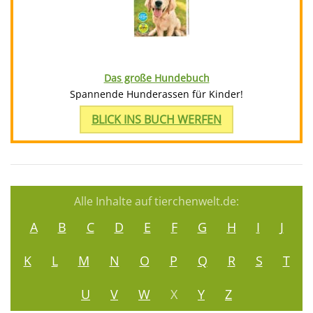
Das große Hundebuch
Spannende Hunderassen für Kinder!
BLICK INS BUCH WERFEN
Alle Inhalte auf tierchenwelt.de:
A
B
C
D
E
F
G
H
I
J
K
L
M
N
O
P
Q
R
S
T
U
V
W
X
Y
Z