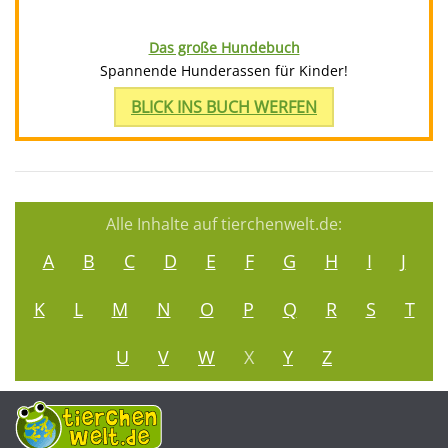
Das große Hundebuch
Spannende Hunderassen für Kinder!
BLICK INS BUCH WERFEN
Alle Inhalte auf tierchenwelt.de:
A
B
C
D
E
F
G
H
I
J
K
L
M
N
O
P
Q
R
S
T
U
V
W
X
Y
Z