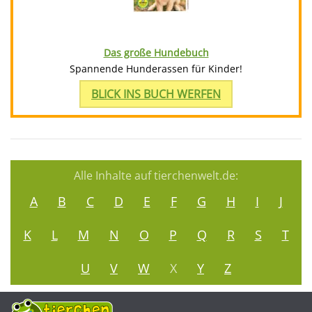
Das große Hundebuch
Spannende Hunderassen für Kinder!
BLICK INS BUCH WERFEN
Alle Inhalte auf tierchenwelt.de:
A
B
C
D
E
F
G
H
I
J
K
L
M
N
O
P
Q
R
S
T
U
V
W
X
Y
Z