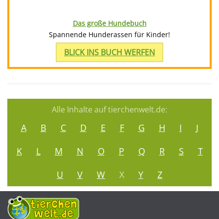
Das große Hundebuch
Spannende Hunderassen für Kinder!
BLICK INS BUCH WERFEN
Alle Inhalte auf tierchenwelt.de:
A
B
C
D
E
F
G
H
I
J
K
L
M
N
O
P
Q
R
S
T
U
V
W
X
Y
Z