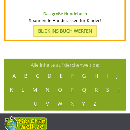
Das große Hundebuch
Spannende Hunderassen für Kinder!
BLICK INS BUCH WERFEN
Alle Inhalte auf tierchenwelt.de:
A
B
C
D
E
F
G
H
I
J
K
L
M
N
O
P
Q
R
S
T
U
V
W
X
Y
Z