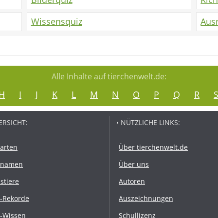
Wissensquiz
Aus
Alle Inhalte auf tierchenwelt.de:
H
I
J
K
L
M
N
O
P
Q
R
ERSICHT:
• NÜTZLICHE LINKS:
rarten
Über tierchenwelt.de
rnamen
Über uns
stiere
Autoren
r-Rekorde
Auszeichnungen
r-Wissen
Schullizenz