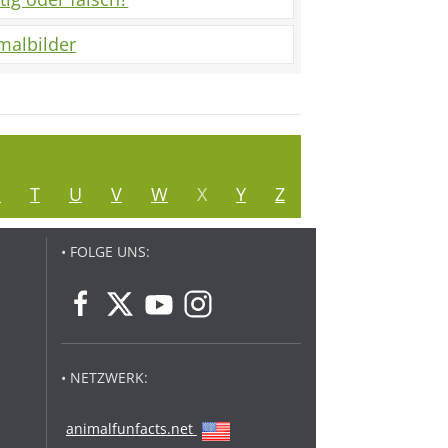
malbilder
S
T
U
V
W
X
Y
Z
• FOLGE UNS:
• NETZWERK:
animalfunfacts.net