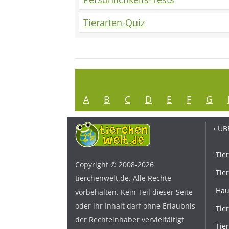
Tierarten-Quiz
A
B
C
D
E
F
G
• ÜB
Tie
Copyright © 2008-2026
Tie
tierchenwelt.de. Alle Rechte
Hau
vorbehalten. Kein Teil dieser Seite
oder ihr Inhalt darf ohne Erlaubnis
Tie
der Rechteinhaber vervielfältigt
Tie