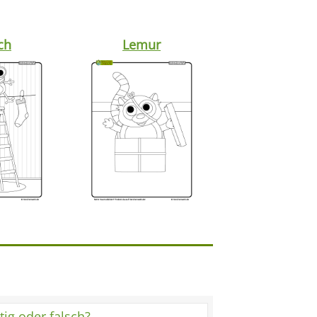
ch
Lemur
tig oder falsch?