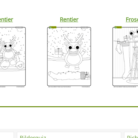
ntier
Rentier
Fros
Bilderquiz
Rich