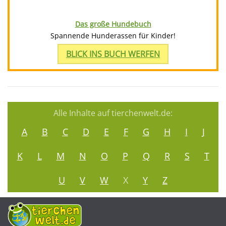
Das große Hundebuch
Spannende Hunderassen für Kinder!
BLICK INS BUCH WERFEN
Alle Inhalte auf tierchenwelt.de:
A
B
C
D
E
F
G
H
I
J
K
L
M
N
O
P
Q
R
S
T
U
V
W
X
Y
Z