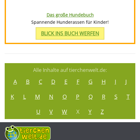
Das große Hundebuch
Spannende Hunderassen für Kinder!
BLICK INS BUCH WERFEN
Alle Inhalte auf tierchenwelt.de:
A
B
C
D
E
F
G
H
I
J
K
L
M
N
O
P
Q
R
S
T
U
V
W
X
Y
Z