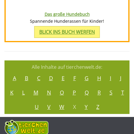
Das große Hundebuch
Spannende Hunderassen für Kinder!
BLICK INS BUCH WERFEN
Alle Inhalte auf tierchenwelt.de:
A
B
C
D
E
F
G
H
I
J
K
L
M
N
O
P
Q
R
S
T
U
V
W
X
Y
Z