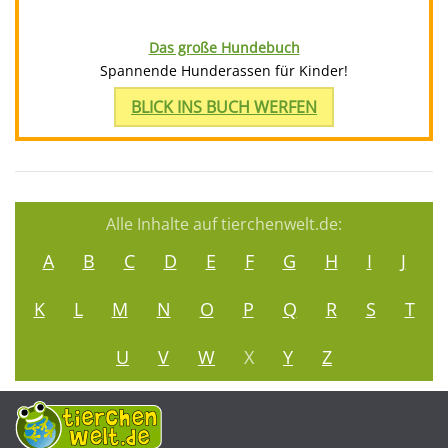
Das große Hundebuch
Spannende Hunderassen für Kinder!
BLICK INS BUCH WERFEN
Alle Inhalte auf tierchenwelt.de:
A
B
C
D
E
F
G
H
I
J
K
L
M
N
O
P
Q
R
S
T
U
V
W
X
Y
Z