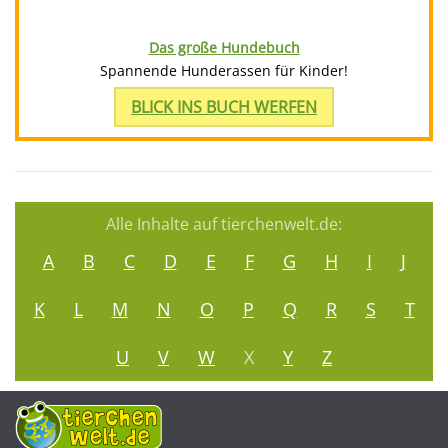
Das große Hundebuch
Spannende Hunderassen für Kinder!
BLICK INS BUCH WERFEN
Alle Inhalte auf tierchenwelt.de:
A
B
C
D
E
F
G
H
I
J
K
L
M
N
O
P
Q
R
S
T
U
V
W
X
Y
Z