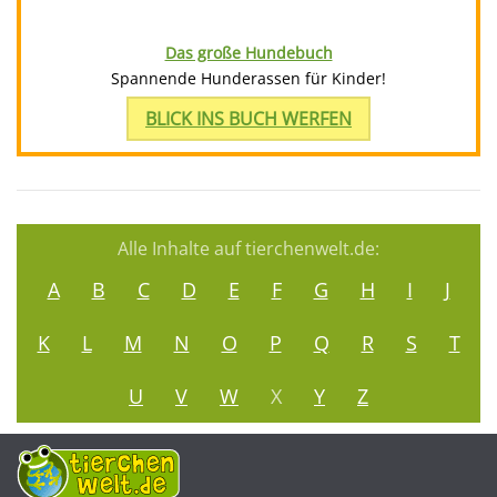
Das große Hundebuch
Spannende Hunderassen für Kinder!
BLICK INS BUCH WERFEN
Alle Inhalte auf tierchenwelt.de:
A
B
C
D
E
F
G
H
I
J
K
L
M
N
O
P
Q
R
S
T
U
V
W
X
Y
Z