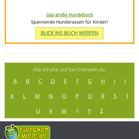
Das große Hundebuch
Spannende Hunderassen für Kinder!
BLICK INS BUCH WERFEN
Alle Inhalte auf tierchenwelt.de:
A
B
C
D
E
F
G
H
I
J
K
L
M
N
O
P
Q
R
S
T
U
V
W
X
Y
Z