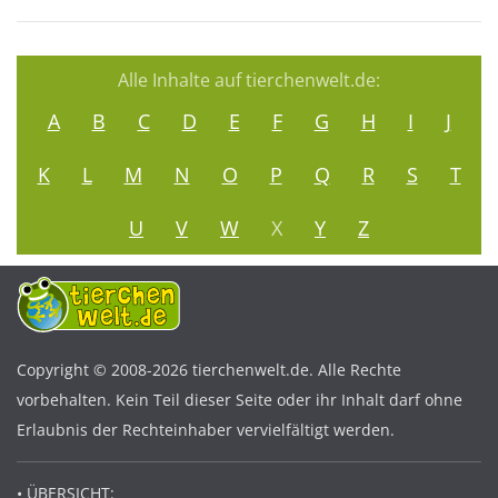
Alle Inhalte auf tierchenwelt.de:
A
B
C
D
E
F
G
H
I
J
K
L
M
N
O
P
Q
R
S
T
U
V
W
X
Y
Z
Copyright © 2008-2026 tierchenwelt.de. Alle Rechte
vorbehalten. Kein Teil dieser Seite oder ihr Inhalt darf ohne
Erlaubnis der Rechteinhaber vervielfältigt werden.
• ÜBERSICHT: