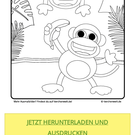
JETZT HERUNTERLADEN UND
AUSDRUCKEN