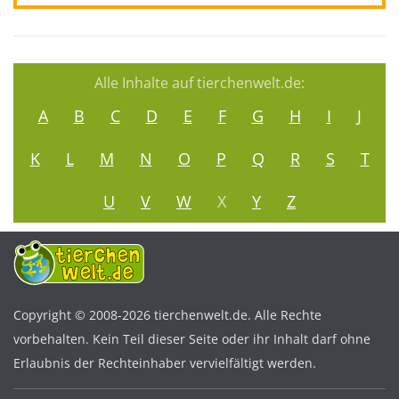
Alle Inhalte auf tierchenwelt.de:
A
B
C
D
E
F
G
H
I
J
K
L
M
N
O
P
Q
R
S
T
U
V
W
X
Y
Z
Copyright © 2008-2026 tierchenwelt.de. Alle Rechte
vorbehalten. Kein Teil dieser Seite oder ihr Inhalt darf ohne
Erlaubnis der Rechteinhaber vervielfältigt werden.