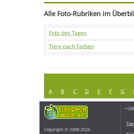
Alle Foto-Rubriken im Überbl
Foto des Tages
Tiere nach Farben
A
B
C
D
E
F
G
• ÜB
Tie
Copyright © 2008-2026