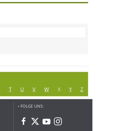
S
T
U
V
W
X
Y
Z
• FOLGE UNS: