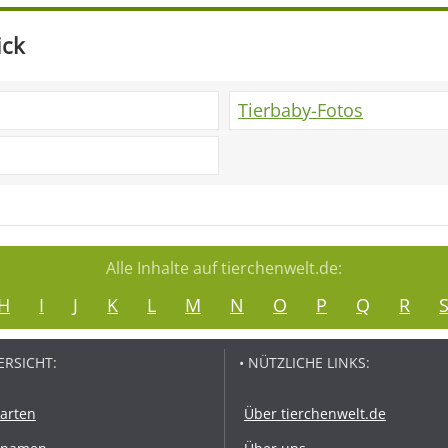
ick
Tierbaby-Fotos
Alle Inhalte auf tierchenwelt.de:
H
I
J
K
L
M
N
O
P
Q
R
ERSICHT:
• NÜTZLICHE LINKS:
rarten
Über tierchenwelt.de