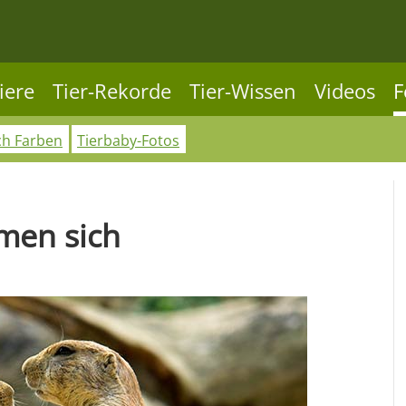
iere
Tier-Rekorde
Tier-Wissen
Videos
F
ch Farben
Tierbaby-Fotos
men sich