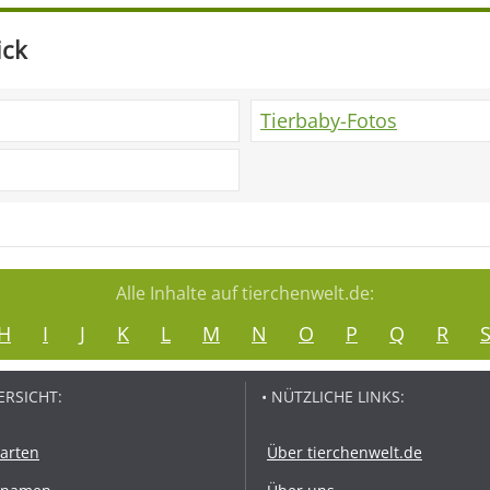
ick
Tierbaby-Fotos
Alle Inhalte auf tierchenwelt.de:
H
I
J
K
L
M
N
O
P
Q
R
ERSICHT:
• NÜTZLICHE LINKS:
rarten
Über tierchenwelt.de