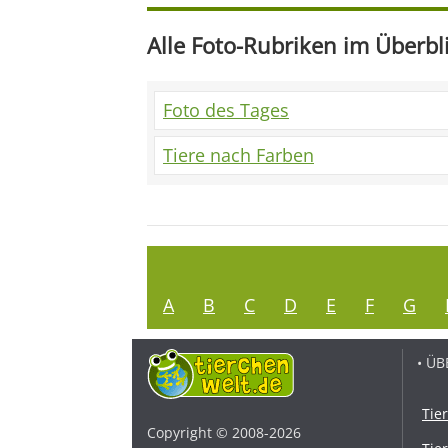
Alle Foto-Rubriken im Überbl
Foto des Tages
Tiere nach Farben
A
B
C
D
E
F
G
• ÜB
Tie
Copyright © 2008-2026