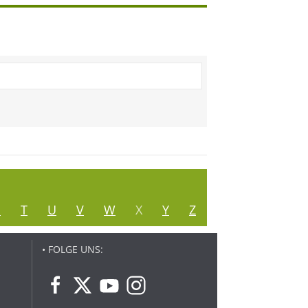
S
T
U
V
W
X
Y
Z
• FOLGE UNS: