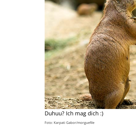
Duhuu? Ich mag dich :)
Foto: Karpati Gabor/morguefile