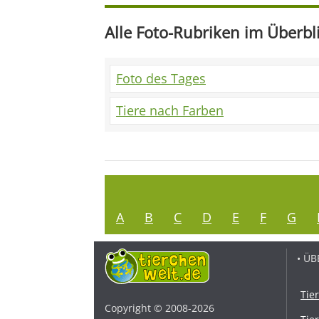
Alle Foto-Rubriken im Überbl
Foto des Tages
Tiere nach Farben
A
B
C
D
E
F
G
• ÜB
Tie
Copyright © 2008-2026