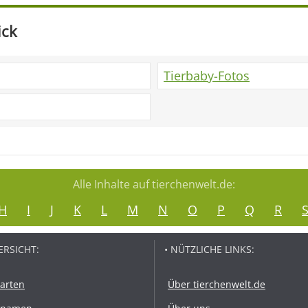
ick
Tierbaby-Fotos
Alle Inhalte auf tierchenwelt.de:
H
I
J
K
L
M
N
O
P
Q
R
ERSICHT:
• NÜTZLICHE LINKS:
rarten
Über tierchenwelt.de