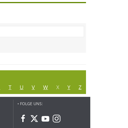
S
T
U
V
W
X
Y
Z
• FOLGE UNS: