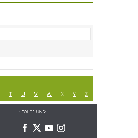
S
T
U
V
W
X
Y
Z
• FOLGE UNS: