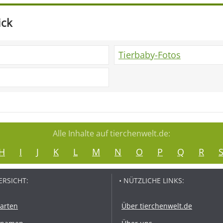
ick
Tierbaby-Fotos
Alle Inhalte auf tierchenwelt.de:
H
I
J
K
L
M
N
O
P
Q
R
ERSICHT:
• NÜTZLICHE LINKS:
rarten
Über tierchenwelt.de