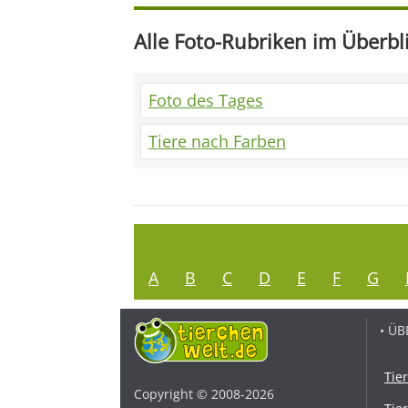
Alle Foto-Rubriken im Überbl
Foto des Tages
Tiere nach Farben
A
B
C
D
E
F
G
• ÜB
Tie
Copyright © 2008-2026