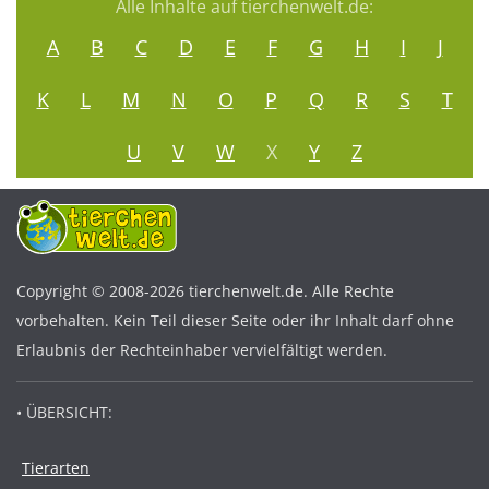
Alle Inhalte auf tierchenwelt.de:
A
B
C
D
E
F
G
H
I
J
K
L
M
N
O
P
Q
R
S
T
U
V
W
X
Y
Z
Copyright © 2008-2026 tierchenwelt.de. Alle Rechte
vorbehalten. Kein Teil dieser Seite oder ihr Inhalt darf ohne
Erlaubnis der Rechteinhaber vervielfältigt werden.
• ÜBERSICHT:
Tierarten