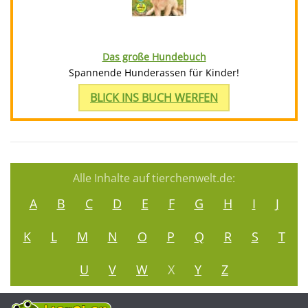
Das große Hundebuch
Spannende Hunderassen für Kinder!
BLICK INS BUCH WERFEN
Alle Inhalte auf tierchenwelt.de:
A
B
C
D
E
F
G
H
I
J
K
L
M
N
O
P
Q
R
S
T
U
V
W
X
Y
Z