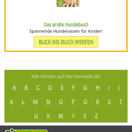
Das große Hundebuch
Spannende Hunderassen für Kinder!
BLICK INS BUCH WERFEN
Alle Inhalte auf tierchenwelt.de:
A
B
C
D
E
F
G
H
I
J
K
L
M
N
O
P
Q
R
S
T
U
V
W
X
Y
Z