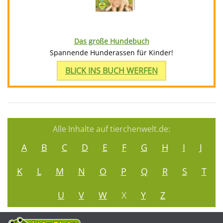
Das große Hundebuch
Spannende Hunderassen für Kinder!
BLICK INS BUCH WERFEN
Alle Inhalte auf tierchenwelt.de:
A
B
C
D
E
F
G
H
I
J
K
L
M
N
O
P
Q
R
S
T
U
V
W
X
Y
Z