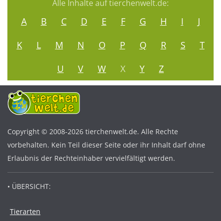
Alle Inhalte auf tierchenwelt.de:
A
B
C
D
E
F
G
H
I
J
K
L
M
N
O
P
Q
R
S
T
U
V
W
X
Y
Z
Copyright © 2008-2026 tierchenwelt.de. Alle Rechte
vorbehalten. Kein Teil dieser Seite oder ihr Inhalt darf ohne
Erlaubnis der Rechteinhaber vervielfältigt werden.
• ÜBERSICHT:
Tierarten