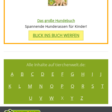
Das große Hundebuch
Spannende Hunderassen für Kinder!
BLICK INS BUCH WERFEN
Alle Inhalte auf tierchenwelt.de:
A
B
C
D
E
F
G
H
I
J
K
L
M
N
O
P
Q
R
S
T
U
V
W
X
Y
Z