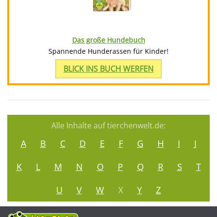
Das große Hundebuch
Spannende Hunderassen für Kinder!
BLICK INS BUCH WERFEN
Alle Inhalte auf tierchenwelt.de:
A
B
C
D
E
F
G
H
I
J
K
L
M
N
O
P
Q
R
S
T
U
V
W
X
Y
Z