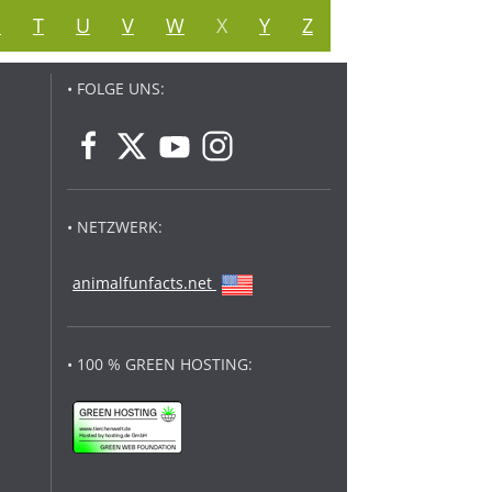
S
T
U
V
W
X
Y
Z
• FOLGE UNS:
• NETZWERK:
animalfunfacts.net
• 100 % GREEN HOSTING: