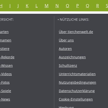
H
I
J
K
L
M
N
O
P
Q
R
ERSICHT:
• NÜTZLICHE LINKS:
rarten
Über tierchenwelt.de
rnamen
Über uns
stiere
Autoren
r-Rekorde
Auszeichnungen
r-Wissen
Schullizenz
r-Videos
Unterrichtsmaterialien
r-Fotos
Nutzungsbedingungen
r-Spiele
Datenschutzerklärung
r-News
Cookie-Einstellungen
Werbung