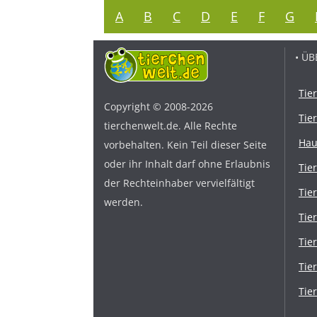
A
B
C
D
E
F
G
• ÜB
Tie
Copyright © 2008-2026
Tie
tierchenwelt.de. Alle Rechte
Hau
vorbehalten. Kein Teil dieser Seite
oder ihr Inhalt darf ohne Erlaubnis
Tie
der Rechteinhaber vervielfältigt
Tie
werden.
Tie
Tie
Tie
Tie