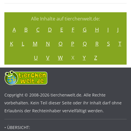
Alle Inhalte auf tierchenwelt.de:
A
B
C
D
E
F
G
H
I
J
K
L
M
N
O
P
Q
R
S
T
U
V
W
X
Y
Z
Copyright © 2008-2026 tierchenwelt.de. Alle Rechte
vorbehalten. Kein Teil dieser Seite oder ihr Inhalt darf ohne
Erlaubnis der Rechteinhaber vervielfältigt werden.
• ÜBERSICHT: