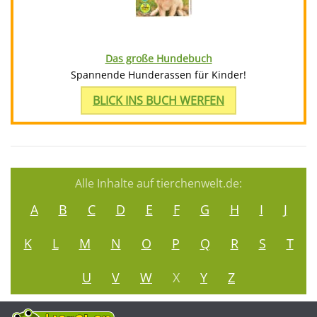
Das große Hundebuch
Spannende Hunderassen für Kinder!
BLICK INS BUCH WERFEN
Alle Inhalte auf tierchenwelt.de:
A
B
C
D
E
F
G
H
I
J
K
L
M
N
O
P
Q
R
S
T
U
V
W
X
Y
Z