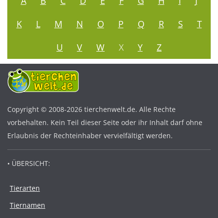
A
B
C
D
E
F
G
H
I
J
K
L
M
N
O
P
Q
R
S
T
U
V
W
X
Y
Z
Copyright © 2008-2026 tierchenwelt.de. Alle Rechte
vorbehalten. Kein Teil dieser Seite oder ihr Inhalt darf ohne
Erlaubnis der Rechteinhaber vervielfältigt werden.
• ÜBERSICHT:
Tierarten
Tiernamen